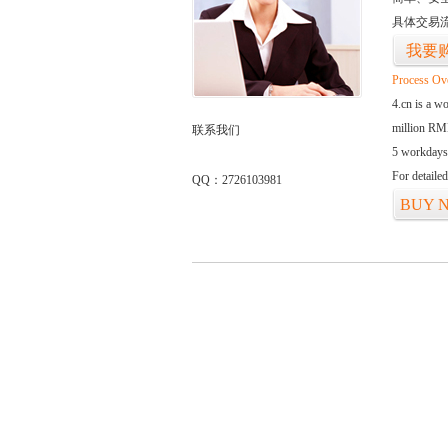
具体交易
我要
Process Ov
4.cn is a w
million RMB
联系我们
5 workdays
For detaile
QQ：2726103981
BUY 