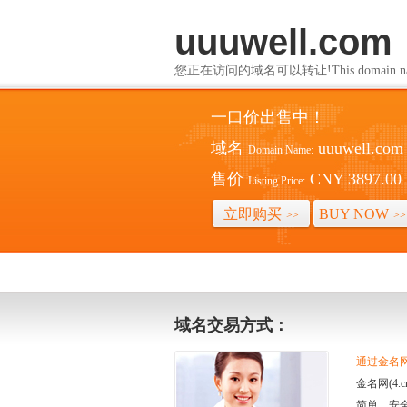
uuuwell.com
您正在访问的域名可以转让!This domain name i
一口价出售中！
域名
uuuwell.com
Domain Name:
售价
CNY 3897.00
Listing Price:
立即购买
BUY NOW
>>
>>
域名交易方式：
通过金名网(
金名网(4
简单、安