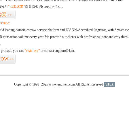
流程可
“点击这里”
查看或咨询support@4.cn。
购买
>>
erview:
orld leading domain escrow service platform and ICANN-Accredited Registrar, with 6 years ri
 transaction volume every year. We promise our clients with professional, safe and easy third-
.
d process, you can
“visit here”
or contact support@4.cn.
NOW
>>
Copyright © 1998 -2025 www.uuuwell.com All Rights Reserved
51La